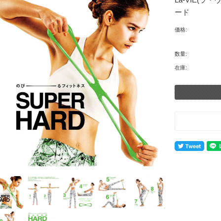
ード
価格:
数量:
在庫: