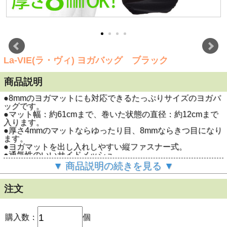
La-VIE(ラ・ヴィ) ヨガバッグ ブラック
商品説明
●8mmのヨガマットにも対応できるたっぷりサイズのヨガバ
ッグです。
●マット幅：約61cmまで、巻いた状態の直径：約12cmまで
入ります。
●厚さ4mmのマットならゆったり目、8mmならきつ目になり
ます。
●ヨガマットを出し入れしやすい縦ファスナー式。
●通気性のいいサイドメッシュ。
●ショルダーの長さ調整可。
▼ 商品説明の続きを見る ▼
●小物ポケット付。
●ヨガ・ピラティス教室へのキャリーバッグとして。
●シンプルで使いやすいヨガバッグです。
注文
La-VIE（ラ・ヴィ） ヨガバッグ ブラ
商品名
ック
型番
3B-3173
購入数：
個