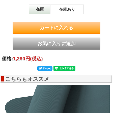
ＪＡＮ
4986920317311
商品サイズ
（約）直径14×長さ67cm
在庫
在庫あり
商品重量
（約）250g
カラー
ブラック
素材
ポリエステル
価格:
1,280円
(税込)
こちらもオススメ