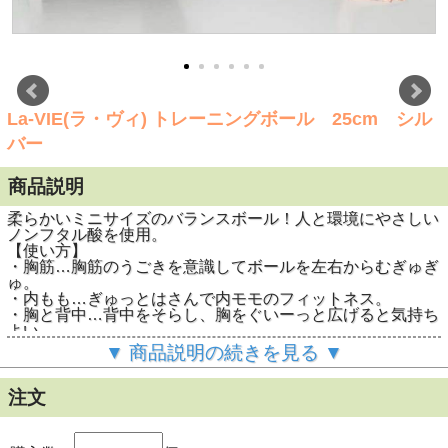
La-VIE(ラ・ヴィ) トレーニングボール 25cm シル
バー
商品説明
柔らかいミニサイズのバランスボール！人と環境にやさしい
ノンフタル酸を使用。
【使い方】
・胸筋…胸筋のうごきを意識してボールを左右からむぎゅぎ
ゅ。
・内もも…ぎゅっとはさんで内モモのフィットネス。
・胸と背中…背中をそらし、胸をぐいーっと広げると気持ち
よい。
●つかんだり・つぶしたり・転がしたり・座ったり。
▼ 商品説明の続きを見る ▼
●ボールの丸みと弾力を利用した全身のストレッチに。
●ソフトで小さいジムボールです。
●骨盤のゆがみケア
注文
●ウエスト引き締め
●太もも引き締め
●ヒップアップ