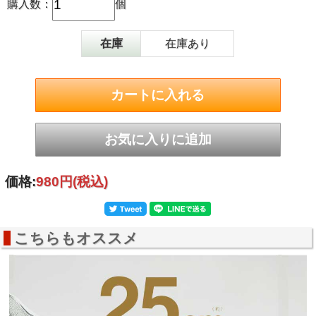
購入数：
個
●骨盤・腹筋のエクササイズ
●腕・肩のストレッチ
La-VIE（ラ・ヴィ） トレーニングボー
商品名
在庫
在庫あり
ル シルバー
型番
3B-3188
ＪＡＮ
4986920318813
商品サイズ
（約）直径25cm
商品重量
（約）100g
カラー
シルバー
耐荷重
（約）100kg
セット内容
空気注入用ストロー・栓=各１個
素材
ノンフタル酸仕様PVC
価格:
980円
(税込)
こちらもオススメ