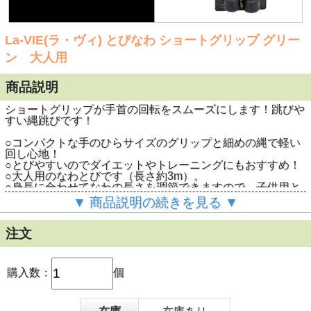
La-VIE(ラ・ヴィ) とびなわ ショートグリップ グリー
ン 大人用
商品説明
ショートグリップが手首の回転をスムーズにします！跳びや
すい縄跳びです！
○コンパクトな手のひらサイズのグリップと細めの縄で軽い
回し心地！
○とびやすいのでダイエットやトレーニングにもおすすめ！
○大人用のなわとびです（長さ約3m）。
○身長に合わせてなわの長さを調節できますので、子供用と
してもお使いいただけます。
▼ 商品説明の続きを見る ▼
○グリーンのほかに
とびなわショートグリップブルー（3B-
3283）
もございます。
注文
La-VIE（ラ・ヴィ） とびなわ ショートグ
商品名
リップ グリーン 大人用
型番
3B-3284
購入数：
個
ＪＡＮ
4986920328416
（約）長さ300cm（短縮可） グリップ
商品サイズ