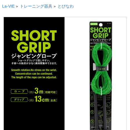
La-VIE
トレーニング器具
とびなわ
>
>