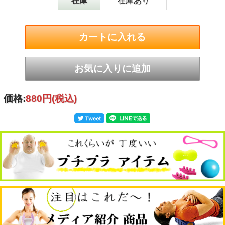
在庫
在庫あり
長さ13cm
カラー
グリーン
素材
塩化ビニル樹脂、ポリプロピレン
対象
大人向け（身長185cmくらいまで）
価格:
880円
(税込)