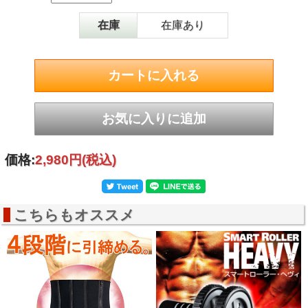
挑戦！ 男性用M
型番
3B-3327
在庫
在庫あり
ＪＡＮ
4986920332710
商品サイズ
（約）長さ96×丈25.5cm
適応サイズ
ウエスト91/84/77/70cm（4段階切換）
カラー
ブラック
合成ゴム、ナイロン、ポリエステル、チ
素材
タン
価格:
2,980円
(税込)
こちらもオススメ