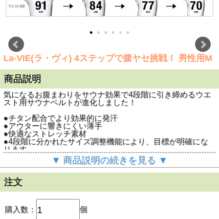
La-VIE(ラ・ヴィ) 4ステップで腹ヤセ挑戦！ 男性用M
商品説明
気になるお腹まわりをサウナ効果で4段階に引き締めるウエ
スト用サウナベルトが進化しました！
●チタン配合でより効果的に発汗
●アウターに響きにくい薄手
●快適なストレッチ素材
●4段階に分かれたサイズ調整機能により、目標が明確にな
ります。
●今まで続かなかったダイエットもこの4ステップサウナベ
▼ 商品説明の続きを見る ▼
ルトを使えば簡単で長続き！
●ジッパーでお腹周りにがっちり固定。サウナ効果によりた
っぷり発汗します。
注文
●表面はさらさら快適。しっかり断熱・保温。
●ボディラインの補正にも。
●手洗いできます
購入数：
個
La-VIE（ラ・ヴィ） 4ステップで腹ヤセ
商品名