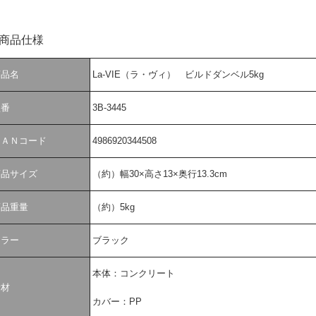
 商品仕様
商品名
La-VIE（ラ・ヴィ） ビルドダンベル5kg
型番
3B-3445
ＪＡＮコード
4986920344508
商品サイズ
（約）幅30×高さ13×奥行13.3cm
商品重量
（約）5kg
カラー
ブラック
本体：コンクリート
素材
カバー：PP