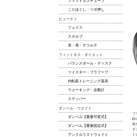
フィットネスチューブ
こりほぐし・ツボ押し
ビューティ
フェイス
スカルプ
首・肩・デコルテ
フィットネス・ダイエット
バランスボール・ディスク
ツイスター・フラフープ
内転筋トレーニング器具
ウォーキング・歩数計
ステッパー
ダンベル・ウエイト
プ
ダンベル【重量可変式】
鉄
床
ダンベル【重量固定式】
ダ
アンクルリストウェイト
ト