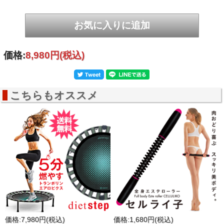
○約3時間で満充電。
○表面がシリコンゴムなので滑らない！
■ 商品仕様
商品名
La-VIE(ラヴィ) ほぐ振動ボール ダブル
型番
3B-3554
価格:
8,980円
(税込)
ＪＡＮコ
4986920355412
ード
商品サイ
（約）幅17×高さ9.5×奥行9.5cm
ズ
商品重量
（約）530g
こちらもオススメ
カラー
ソフトパープル
耐荷重
（約）90kg
（約）本体・充電用USBコード（充電器は
セット内
付属しておりませんので、お手持ちのスマ
容
ートフォンの充電器やパソコンのUSBポー
トで充電を行ってください）
充電時間
（約）3時間
連続使用
（約）30分（最大レベルで使用した場合）
時間
オートパ
ワーオフ
（約）10分
時間
素材
本体：ABS樹脂、シリコンゴム
価格:7,980円(税込)
価格:1,680円(税込)