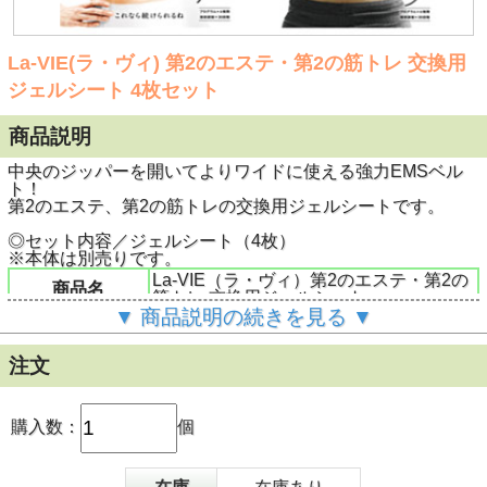
La-VIE(ラ・ヴィ) 第2のエステ・第2の筋トレ 交換用
ジェルシート 4枚セット
商品説明
中央のジッパーを開いてよりワイドに使える強力EMSベル
ト！
第2のエステ、第2の筋トレの交換用ジェルシートです。
◎セット内容／ジェルシート（4枚）
※本体は別売りです。
La-VIE（ラ・ヴィ）第2のエステ・第2の
商品名
筋トレ 交換用ジェルシート
▼ 商品説明の続きを見る ▼
型番
3B-3568
ＪＡＮ
4986920356815
注文
セット内容
ジェルシート4枚入
備考
本体は別売りです。
購入数：
個