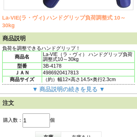
La-VIE(ラ・ヴィ) ハンドグリップ負荷調整式 10～
30kg
商品説明
負荷を調整できるハンドグリップ！
La-VIE（ラ・ヴィ） ハンドグリップ負荷
商品名
調整式10～30kg
型番
3B-4178
ＪＡＮ
4986920417813
商品サイズ
（約）幅12×高さ14.5×奥行2.3cm
商品重量
（約）150g
▼ 商品説明の続きを見る ▼
カラー
ネイビー×グリーン
素材
ポリプロピレン、合成ゴム、鉄
注文
購入数：
個