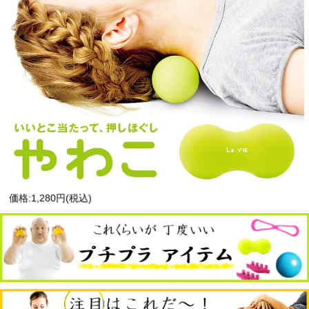
価格:1,280円(税込)