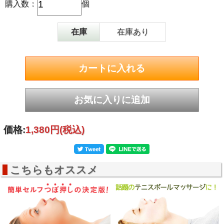
購入数：
個
商品サイズ
（約）幅9×高さ10×奥行7cm
商品重量
（約）100g
素材
ABS、塩化ビニル樹脂
在庫
在庫あり
カラー
ブラック
価格:
1,380円
(税込)
こちらもオススメ