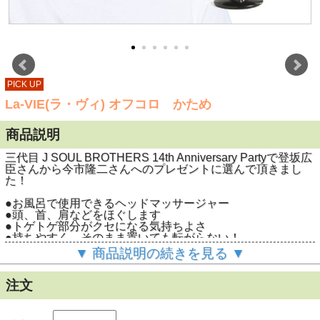
PICK UP
La-VIE(ラ・ヴィ) オフコロ かため
商品説明
三代目 J SOUL BROTHERS 14th Anniversary Partyで登坂広
臣さんから今市隆二さんへのプレゼントに選んで頂きまし
た！
●お風呂で使用できるヘッドマッサージャー
●頭、首、肩などをほぐします
●トゲトゲ部分がクセになる気持ちよさ
●持ちやすく、そのまま置いても転がらない！
●お風呂はもちろん、デスク周りにも
▼ 商品説明の続きを見る ▼
●可愛い見た目にこだわりました
●優しい刺激を。やわらかめもあります。
注文
商品名
La-VIE（ラ・ヴィ）オフコロかため
型番
3B-4895
ＪＡＮ
4986920489513