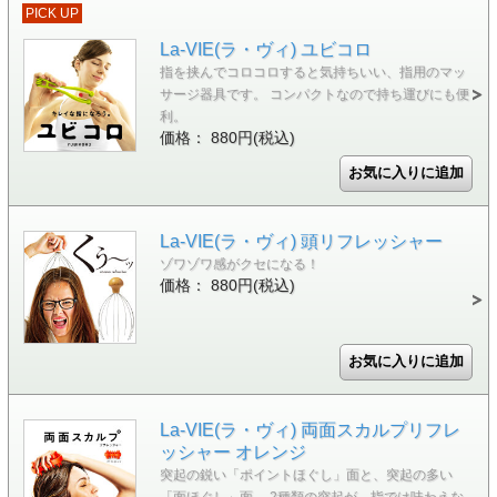
PICK UP
La-VIE(ラ・ヴィ) ユビコロ
指を挟んでコロコロすると気持ちいい、指用のマッ
サージ器具です。 コンパクトなので持ち運びにも便
利。
価格： 880円(税込)
La-VIE(ラ・ヴィ) 頭リフレッシャー
ゾワゾワ感がクセになる！
価格： 880円(税込)
La-VIE(ラ・ヴィ) 両面スカルプリフレ
ッシャー オレンジ
突起の鋭い「ポイントほぐし」面と、突起の多い