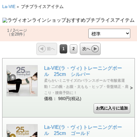
La-VIE
プチプライスアイテム
>
1 / 2ページ
（全28件）
1
2
前へ
次へ
La-VIE(ラ・ヴィ) トレーニングボー
ル 25cm シルバー
柔らかいミニサイズのバランスボールで有酸素運
動！二の腕・お腹・太もも・ヒップ・骨盤矯正・肩
こり・腰痛予防に！
価格： 980円(税込)
La-VIE(ラ・ヴィ) トレーニングボー
ル 25cm ゴールド