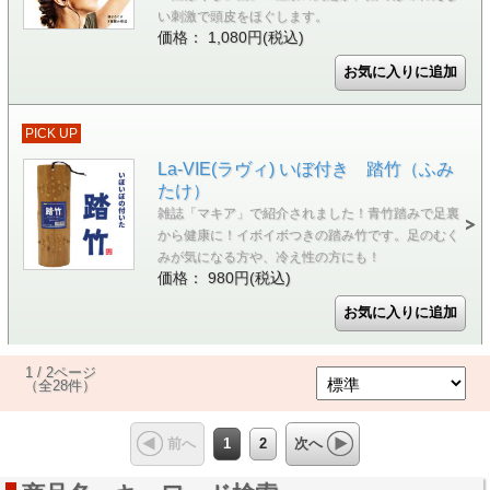
い刺激で頭皮をほぐします。
価格： 1,080円(税込)
PICK UP
La-VIE(ラヴィ) いぼ付き 踏竹（ふみ
たけ）
雑誌「マキア」で紹介されました！青竹踏みで足裏
から健康に！イボイボつきの踏み竹です。足のむく
みが気になる方や、冷え性の方にも！
価格： 980円(税込)
1 / 2ページ
（全28件）
1
2
前へ
次へ