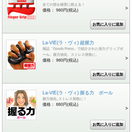
全ての指を確実に鍛える！
価格： 980円(税込)
La-VIE(ラ・ヴィ) 超握力
雑誌「Goods Press」で紹介された強力グリップボ
ール。握力強化、ストレス発散に。
価格： 980円(税込)
La-VIE(ラ・ヴィ) 握る力 ボール
握力強化､ストレス発散に！
価格： 880円(税込)