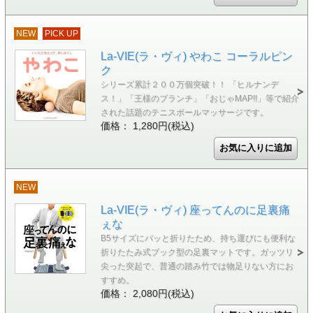
NEW
PICK UP
La-VIE(ラ・ヴィ) やわこ コーラルピン
ク
シリーズ累計２００万個突破！！ 「ヒルナンデ
ス！」「王様のブランチ」「おじゃMAP!!」等で紹介
された話題のテニスボールマッサージです。
価格： 1,280円(税込)
NEW
La-VIE(ラ・ヴィ) 座ってんのに足裏痛
ぇな
B5サイズにパッと折りたため、持ち運びにも便利な
折りたたみ式ブック型の足裏マットです。ガッツリ
尖った突起で、普通の踏み竹では物足りない方にお
すすめ。
価格： 2,080円(税込)