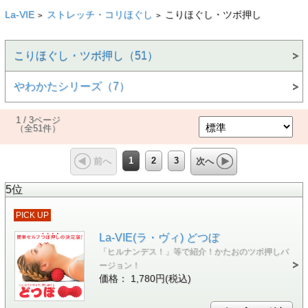
La-VIE
ストレッチ・コリほぐし
こりほぐし・ツボ押し
>
>
こりほぐし・ツボ押し（51）
やわかたシリーズ（7）
1 / 3ページ
（全51件）
1
2
3
前へ
次へ
5位
PICK UP
La-VIE(ラ・ヴィ) どつぼ
「ヒルナンデス！」等で紹介！かたおのツボ押しバ
ージョン！
価格： 1,780円(税込)