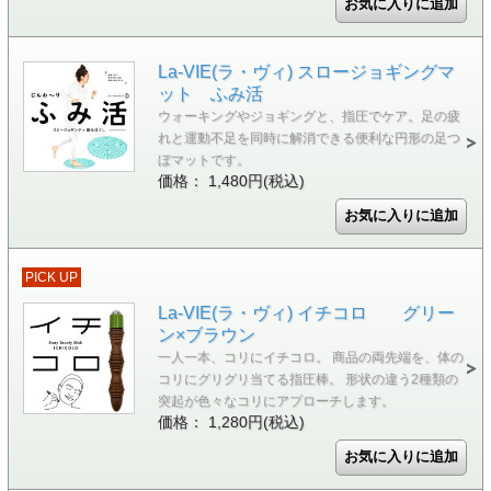
La-VIE(ラ・ヴィ) スロージョギングマ
ット ふみ活
ウォーキングやジョギングと、指圧でケア。足の疲
れと運動不足を同時に解消できる便利な円形の足つ
ぼマットです。
価格： 1,480円(税込)
PICK UP
La-VIE(ラ・ヴィ) イチコロ グリー
ン×ブラウン
一人一本、コリにイチコロ。 商品の両先端を、体の
コリにグリグリ当てる指圧棒。 形状の違う2種類の
突起が色々なコリにアプローチします。
価格： 1,280円(税込)