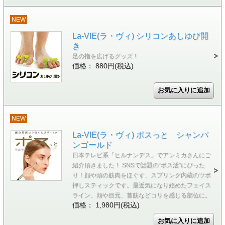
NEW
La-VIE(ラ・ヴィ) シリコンあしゆび開
き
足の指を広げるグッズ！
価格： 880円(税込)
NEW
La-VIE(ラ・ヴィ) ポスっと シャンパ
ンゴールド
日本テレビ系「ヒルナンデス」でアンミカさんにご
紹介頂きました！ SNSで話題の“ポス活”にぴった
り！顔や頭の筋肉をほぐす、スプリング内蔵のツボ
押しスティックです。最近気になり始めたフェイス
ライン、頬や目元、首筋などコリを感じる部位に。
価格： 1,980円(税込)