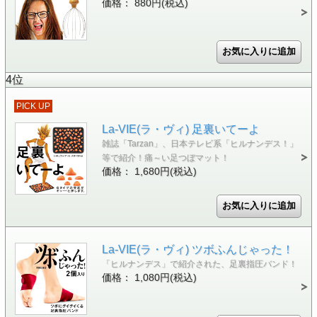
価格： 880円(税込)
4位
PICK UP
La-VIE(ラ・ヴィ) 足裏いてーよ
雑誌「Tarzan」、日本テレビ系「ヒルナンデス！」
等で紹介！痛～い足つぼマット！
価格： 1,680円(税込)
La-VIE(ラ・ヴィ) ツボふんじゃった！
「ヒルナンデス」で紹介された、足裏指圧バンド！
価格： 1,080円(税込)