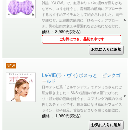
雑誌「GLOW」で、血液やリンパの流れが滞りがち
な方へ、コリをほぐし、深層部の筋肉にアプローチ
するおすすめアイテムとして紹介されました。 背中
や腰など、広範囲の筋肉に「ひろーく」アプロー
チ。脚の筋肉の衰えや尿漏れなどが気になる方に。
価格： 8,980円(税込)
ご好評につき、品切れ中です
NEW
La-VIE(ラ・ヴィ) ポスっと ピンクゴ
ールド
日本テレビ系「ヒルナンデス」でアンミカさんにご
紹介頂きました！ SNSで話題の“ポス活”にぴった
り！顔や頭の筋肉をほぐす、スプリング内蔵のツボ
押しスティックです。最近気になり始めたフェイス
ライン、頬や目元、首筋などコリを感じる部位に。
価格： 1,980円(税込)