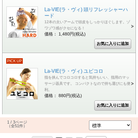
La-VIE(ラ・ヴィ) 頭リフレッシャーハ
ード
12本の太いアームで頭皮をしっかりほぐします。ゾ
ワゾワ感がクセになる！
価格： 1,480円(税込)
PICK UP
La-VIE(ラ・ヴィ) ユビコロ
指を挟んでコロコロすると気持ちいい、指用のマッ
サージ器具です。 コンパクトなので持ち運びにも便
利。
価格： 880円(税込)
1 / 3ページ
（全51件）