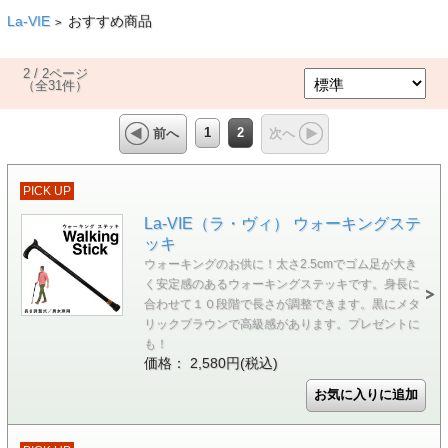
La-VIE
おすすめ商品
>
2 / 2ページ
（全31件）
1
2
前へ
次へ
PICK UP
La-VIE（ラ・ヴィ） ウォーキングステ
ッキ
ウォーキングのお供に！太さ2.5cmでゴム足が大き
く安定感のあるウォーキングステッキです。身長に
合わせて１０段階で長さが調整できます。黒にメタ
リックブラウンで高級感があります。プレゼントに
も！
価格： 2,580円(税込)