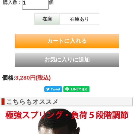
購入数：
個
商品サイズ
（約）長さ61×幅4×奥行き3cm
カラー
ブラック×レッド
素材
スチール、NBR
在庫
在庫あり
価格:
3,280円
(税込)
こちらもオススメ