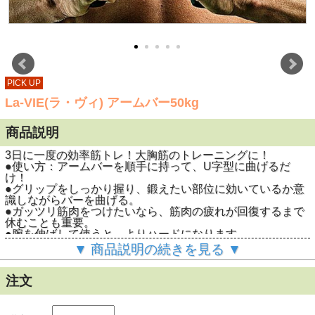
PICK UP
La-VIE(ラ・ヴィ) アームバー50kg
商品説明
3日に一度の効率筋トレ！大胸筋のトレーニングに！
●使い方：アームバーを順手に持って、U字型に曲げるだ
け！
●グリップをしっかり握り、鍛えたい部位に効いているか意
識しながらバーを曲げる。
●ガッツリ筋肉をつけたいなら、筋肉の疲れが回復するまで
休むことも重要。
●腕を伸ばして使うと、よりハードになります。
●大胸筋、背筋、三頭筋、二頭筋、三角筋、などのトレーニ
▼ 商品説明の続きを見る ▼
ングに！
●ゴム製グリップで手がすべりにくい。
注文
商品名
La-VIE（ラ・ヴィ） アームバー50kg
型番
3B-3039
ＪＡＮ
4986920303918