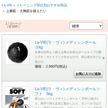
La-VIE
トレーニング部位別おすすめ商品
>
上腕筋・大胸筋を鍛えたい
>
1 / 1ページ
（全16件）
La-VIE(ラ・ヴィ) メディシンボール
３kg
全身を効率よく鍛える事が出来るボールタイプの重
りです！ガイドブック付きなので、初心者の方でも
安心◎
価格： 2,980円(税込)
La-VIE(ラ・ヴィ) メディシンボールソ
フト 5kg
柔らかいソフトメディシンボール！ 空中に投げた
り、両手で持ち左右に動かしたり、ダンベルではで