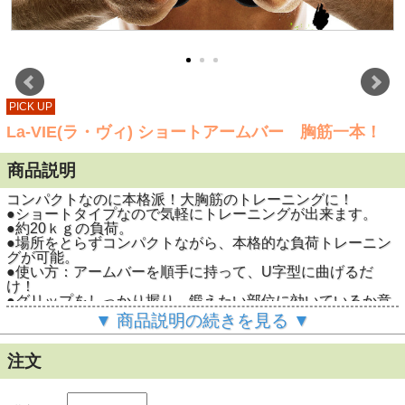
PICK UP
La-VIE(ラ・ヴィ) ショートアームバー 胸筋一本！
商品説明
コンパクトなのに本格派！大胸筋のトレーニングに！
●ショートタイプなので気軽にトレーニングが出来ます。
●約20ｋｇの負荷。
●場所をとらずコンパクトながら、本格的な負荷トレーニン
グが可能。
●使い方：アームバーを順手に持って、U字型に曲げるだ
け！
●グリップをしっかり握り、鍛えたい部位に効いているか意
識しながらバーを曲げる。
▼ 商品説明の続きを見る ▼
●ガッツリ筋肉をつけたいなら、筋肉の疲れが回復するまで
休むことも重要。
●腕を伸ばして使うと、よりハードになります。
注文
●大胸筋、背筋、三頭筋、二頭筋、三角筋、などのトレーニ
ングに！
●ゴム製グリップで手がすべりにくい。