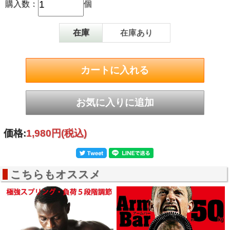
購入数：
個
商品名
La-VIE（ラ・ヴィ） 胸筋一本！
型番
3B-3042
ＪＡＮ
4986920304212
在庫
在庫あり
商品サイズ
（約）長さ36×幅4.3×奥行き4.3cm
カラー
ブラック
素材
バネ：スチール、グリップ：TPE、PP
価格:
1,980円
(税込)
こちらもオススメ