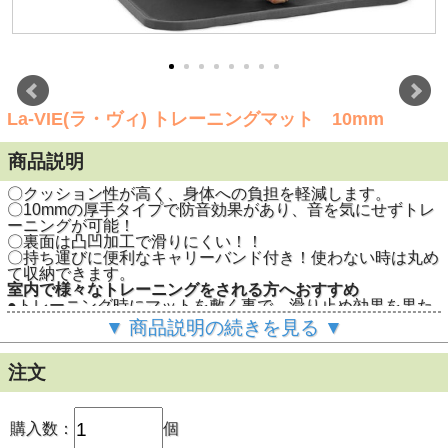
La-VIE(ラ・ヴィ) トレーニングマット 10mm
商品説明
〇クッション性が高く、身体への負担を軽減します。
〇10mmの厚手タイプで防音効果があり、音を気にせずトレ
ーニングが可能！
〇裏面は凸凹加工で滑りにくい！！
〇持ち運びに便利なキャリーバンド付き！使わない時は丸め
て収納できます。
室内で様々なトレーニングをされる方へおすすめ
●トレーニング時にマットを敷く事で、滑り止め効果を果た
し、フォームを安定させる事ができます
▼ 商品説明の続きを見る ▼
●程良いクッション性が怪我防止に役立ちます
●トレーニング器具を使用する際も、床への傷つきを防ぎま
す！
注文
La-VIE(ラ・ヴィ) トレーニングマット
商品名
10mm
型番
3B-3118
購入数：
個