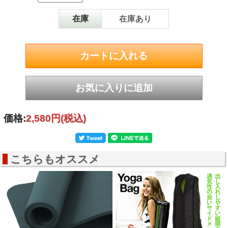
ＪＡＮ
4986920311814
商品サイズ
（約）幅60cm/長さ180cm/厚さ10mm
在庫
在庫あり
商品重量
（約）800g
カラー
ダークグレー
素材
マット：合成ゴム（ニトリルゴム）
価格:
2,580円
(税込)
こちらもオススメ