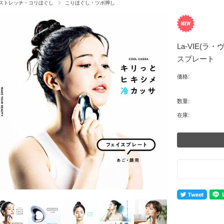
ストレッチ・コリほぐし
こりほぐし・ツボ押し
La-VIE(
スプレート
価格:
数量:
在庫: