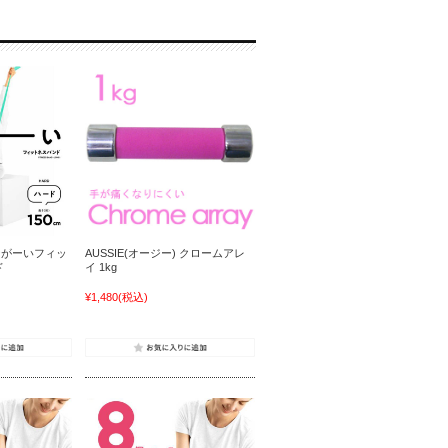
) ながーいフィッ
AUSSIE(オージー) クロームアレ
ド
イ 1kg
¥1,480
(税込)