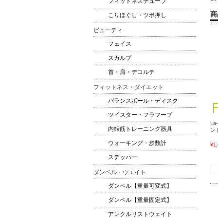
フィットネスチューブ
商
こりほぐし・ツボ押し
ビューティ
フェイス
スカルプ
首・肩・デコルテ
フィットネス・ダイエット
バランスボール・ディスク
ツイスター・フラフープ
L
内転筋トレーニング器具
ン
ウォーキング・歩数計
¥1
ステッパー
ダンベル・ウエイト
ダンベル【重量可変式】
ダンベル【重量固定式】
アンクルリストウェイト