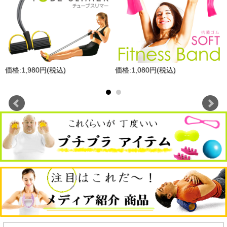
◎TVでも見ながら、気になる部位を重点シェイプアップ！
◎タオルストレッチでは物足りない方に、負荷のあるチュー
ブでストレッチ。
◎ゴムバンドだから、加圧は絶妙！持ち方や持つ場所を変え
れば負荷も自由自在。
◎自分にあった筋トレ＆ストレッチを、フィットネスバンド
で。
La-VIE「ながーいフィットネスバンド ハード」は、長さ
価格:1,980円(税込)
価格:1,080円(税込)
150cmのロングタイプで、肩・背中・太もも・ふくらはぎな
ど広範囲の筋トレ＆ストレッチに対応。最大約6kg相当の負
荷で、本格的なトレーニングにも活用できる設計です。
●長さがあることで、椅子に座ったままでもストレッチが可
能。デスクワークの合間やテレビを見ながらの“ながら運
動”にもぴったりです。無理なく続けられるフィットネスバ
ンドとして、日常のセルフケアに取り入れやすいアイテムで
す。
ゴムバンドならではの伸縮性と加圧力で、タオルでは得られ
ないしっかりとした抵抗感を実現。体幹を意識したトレーニ
ングや、筋力アップを目指す方にぴったりの一本です。スト
レッチと筋トレを同時に行いたい方にもおすすめです。
長さがあることで、椅子に座ったままでもストレッチが可
能。デスクワークの合間やテレビを見ながらの“ながら運
動”にもぴったり。無理なく続けられるフィットネスバンド