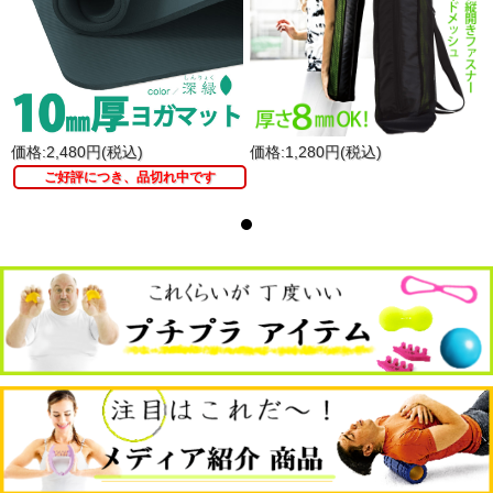
ならず、快適にストレッチやトレーニングができます。
〇すべりにくく運動がしやすいマットで、ポーズが安定しま
す。
〇軽量で耐久性のあるNBR製のため、丈夫さと持ち運びや
すさが両立しています。
〇キャリーストラップ付きで、収納や持ち運びに便利です。
落ち着いたアースカラーのマットです。
価格:2,480円(税込)
価格:1,280円(税込)
La-VIE(ラ・ヴィ) ピラティスマット
商品名
15mm ブルーグレー
ご好評につき、品切れ中です
型番
3B-4122
ＪＡＮ
4986920412214
商品サイズ
（約）幅60cm/長さ180cm/厚さ15mm
商品重量
（約）1.4kg
カラー
ブルーグレー
マット：ニトリルゴム（NBR）
素材
キャリーストラップ：ポリエステル